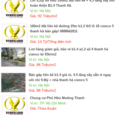
Chỉ 9,2tỷ sở hữu 100m2 đất liền kề + 4,5 tầng xây thô
hoàn thiện B1.4 Thanh Hà
Vị trí: Hà Nội
Giá: 92 Triệu/m2
100m2 đất liền kề đường 25m b1.2 lk5 lô 18 cienco 5
thanh hà bán gấp! 0888662811
Vị trí: Hà Nội
Giá: 14 Tỷ/Tổng diện tích
List hàng giảm giá, bán rẻ b1.4 a1.2 a2.4 thanh hà
cienco từ 93tr/m2
Vị trí: Hà Nội
Giá: 98 Triệu/m2
Bán gấp liền kề b1.4 giá rẻ, 4.5 tầng xây sẵn ở ngay
với chỉ 9.8tỷ + nhà thanh hà cienco 5
Vị trí: Hà Nội
Giá: 98 Triệu/m2
Chung cư Phú Hữu Mường Thanh
Vị trí: TP. Hồ Chí Minh
Giá: Thỏa thuận