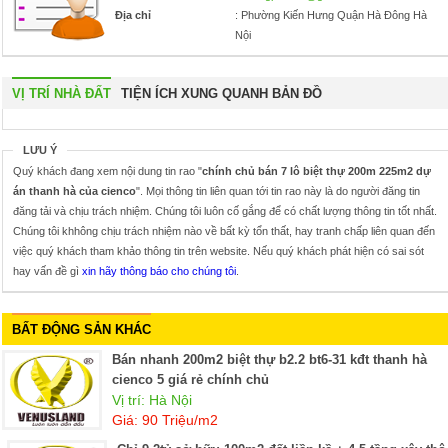
Địa chỉ
: Phường Kiến Hưng Quận Hà Đông Hà
Nội
VỊ TRÍ NHÀ ĐẤT
TIỆN ÍCH XUNG QUANH BẢN ĐỒ
LƯU Ý
Quý khách đang xem nội dung tin rao "
chính chủ bán 7 lô biệt thự 200m 225m2 dự
án thanh hà của cienco
". Mọi thông tin liên quan tới tin rao này là do người đăng tin
đăng tải và chịu trách nhiệm. Chúng tôi luôn cố gắng để có chất lượng thông tin tốt nhất.
Chúng tôi khhông chịu trách nhiệm nào về bất kỳ tổn thất, hay tranh chấp liên quan đến
việc quý khách tham khảo thông tin trên website. Nếu quý khách phát hiện có sai sót
hay vấn đề gì
xin hãy thông báo cho chúng tôi
.
BẤT ĐỘNG SẢN KHÁC
Bán nhanh 200m2 biệt thự b2.2 bt6-31 kđt thanh hà
cienco 5 giá rẻ chính chủ
Vị trí: Hà Nội
Giá: 90 Triệu/m2