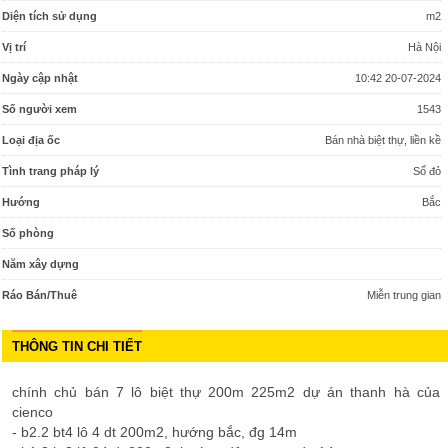
Diện tích sử dụng
m2
Vị trí
Hà Nội
Ngày cập nhật
10:42 20-07-2024
Số người xem
1543
Loại địa ốc
Bán nhà biệt thự, liền kề
Tình trang pháp lý
Sổ đỏ
Hướng
Bắc
Số phòng
Năm xây dựng
Ráo Bán/Thuê
Miễn trung gian
THÔNG TIN CHI TIẾT
chính chủ bán 7 lô biệt thự 200m 225m2 dự án thanh hà của
cienco
- b2.2 bt4 lô 4 dt 200m2, hướng bắc, đg 14m