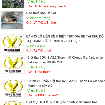
Vị trí: Hà Nội
Giá: 10 Ngàn/Tổng diện tích
Cho thuê kho Đà Lạt
Vị trí: Lâm Đồng
Giá: 17 Triệu/Tháng
BÁN 45 LÔ LIỀN KỀ & BIỆT THỰ GIÁ RẺ TẠI KHU ĐÔ
THỊ THANH HÀ CIENCO 5 – ĐẤT ĐẸP
Vị trí: Hà Nội
Giá: 73 Triệu/m2
Biệt thự 300m2 A2.2 Thanh Hà Cienco 5 giá rẻ, nhận
đất xây ngay. 0888662811
Vị trí: Hà Nội
Giá: Thỏa thuận
Chính chủ bán biệt thự A2.2 A2.10 Thanh Hà Cienco 5
nhận nhà xây thô
Vị trí: Hà Nội
Giá: 70000 Triệu/m2
Biệt thự B1.4 BT6 lô 01 góc chính view vườn hoa