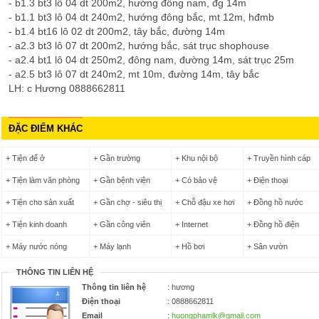
- b1.3 bt3 lô 04 dt 200m2, hướng đông nam, đg 14m
- b1.1 bt3 lô 04 dt 240m2, hướng đông bắc, mt 12m, hđmb
- b1.4 bt16 lô 02 dt 200m2, tây bắc, đường 14m
- a2.3 bt3 lô 07 dt 200m2, hướng bắc, sát trục shophouse
- a2.4 bt1 lô 04 dt 250m2, đông nam, đường 14m, sát trục 25m
- a2.5 bt3 lô 07 dt 240m2, mt 10m, đường 14m, tây bắc
LH: c Hương 0888662811
ĐẶC ĐIỂM KHÁC
+ Tiện để ở
+ Gần trường
+ Khu nội bộ
+ Truyền hình cáp
+ Tiện làm văn phòng
+ Gần bệnh viện
+ Có bảo vệ
+ Điện thoại
+ Tiện cho sản xuất
+ Gần chợ - siêu thị
+ Chỗ đậu xe hơi
+ Đồng hồ nước
+ Tiện kinh doanh
+ Gần công viên
+ Internet
+ Đồng hồ điện
+ Máy nước nóng
+ Máy lạnh
+ Hồ bơi
+ Sân vườn
THÔNG TIN LIÊN HỆ
Thông tin liên hệ
: hương
Điện thoại
: 0888662811
Email
:
huongphamlk@gmail.com