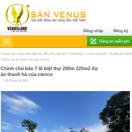
Đăng nhập
Đăng ký
Trang chủ
»
Bán nhà biệt thự, liền kề
»
Hà Nội
»
Hà Đông
» chính chủ bán 7 lô biệt thự 200
225m2 dự án thanh hà của cienco
chính chủ bán 7 lô biệt thự 200m 225m2 dự
án thanh hà của cienco
, , Hà Đông,Hà Nội