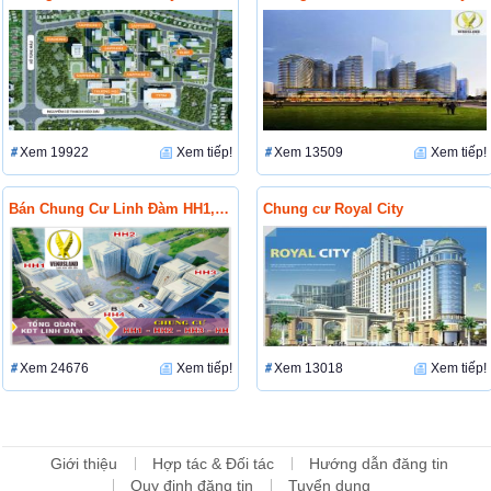
Xem 19922
Xem tiếp!
Xem 13509
Xem tiếp!
Bán Chung Cư Linh Đàm HH1, HH2, HH3, VP7 Giá Rẻ Nhất
Chung cư Royal City
Xem 24676
Xem tiếp!
Xem 13018
Xem tiếp!
Giới thiệu
Hợp tác & Đối tác
Hướng dẫn đăng tin
Quy định đăng tin
Tuyển dụng