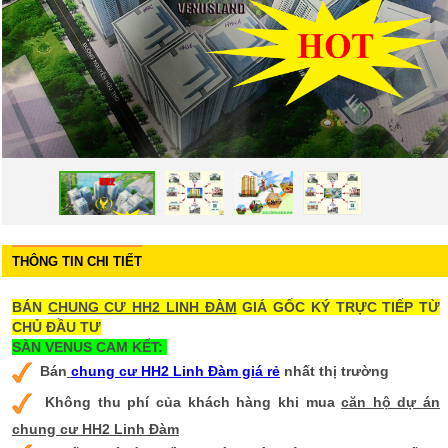
THÔNG TIN CHI TIẾT
BÁN
CHUNG CƯ HH2 LINH ĐÀM
GIÁ GỐC KÝ TRỰC TIẾP TỪ
CHỦ ĐẦU TƯ
SÀN VENUS CAM KẾT:
Bán
chung cư HH2 Linh Đàm giá rẻ
nhất thị trường
Không thu phí của khách hàng khi mua
căn hộ dự án
chung cư HH2 Linh Đàm