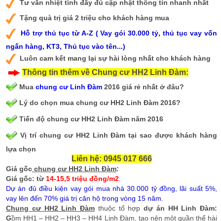
Tư vấn nhiệt tình đầy đủ cập nhật thông tin nhanh nhất
Tặng quà trị giá 2 triệu cho khách hàng mua
Hỗ trợ thủ tục từ A-Z ( Vay gói 30.000 tỷ, thủ tục vay vốn
ngấn hàng, KT3, Thủ tục vào tên...)
Luôn cam kết mang lại sự hài lòng nhất cho khách hàng
Thông tin thêm về Chung cư HH2 Linh Đàm:
Mua
chung cư Linh Đàm
2016 giá rẻ nhất ở đâu?
Lý do chọn mua chung cư HH2 Linh Đàm 2016?
Tiến độ chung cư HH2 Linh Đàm năm 2016
Vị trí chung cư HH2 Linh Đàm tại sao được khách hàng
lựa chọn
Liên hệ: 0945 017 666
Giá gốc
chung cư HH2 Linh Đàm
:
Giá gốc: từ
14-15,5 triệu đồng/m2
.
Dự án đủ điều kiện vay gói mua nhà 30.000 tỷ đồng, lãi suất 5%,
vay lên đến 70% giá trị căn hộ trong vòng 15 năm.
Chung cư HH2 Linh Đàm
thuộc tổ hợp
dự án HH Linh Đàm:
G
ồm HH1 – HH2 – HH3 – HH4 Linh Đàm, tạo nên một quần thể hài