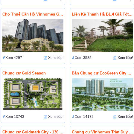
Cho Thuê Căn Hộ Vinhomes Golden River Ba Son Giá Tốt Nhất
Liền Kề Thanh Hà B1.4 Giá Tốt Nhất
Xem 4297
Xem tiếp!
Xem 3585
Xem tiếp!
Chung cư Gold Season
Bán Chung cư EcoGreen City Nguyễn Xiển Giá Gốc
Xem 13743
Xem tiếp!
Xem 14172
Xem tiếp!
Chung cư Goldmark City - 136 Hồ Tùng Mậu
Chung cư Vinhomes Trần Duy Hưng