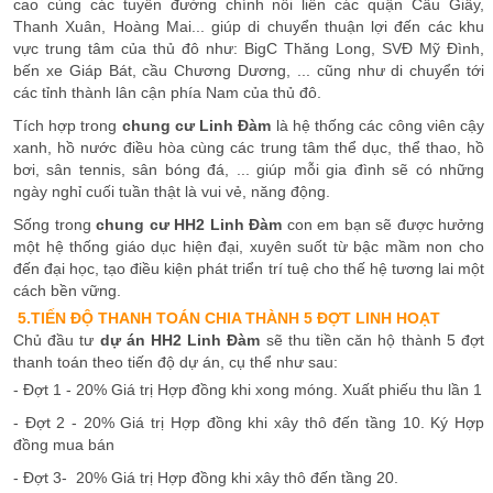
cao cùng các tuyến đường chính nối liền các quận Cầu Giấy,
Thanh Xuân, Hoàng Mai... giúp di chuyển thuận lợi đến các khu
vực trung tâm của thủ đô như: BigC Thăng Long, SVĐ Mỹ Đình,
bến xe Giáp Bát, cầu Chương Dương, ... cũng như di chuyển tới
các tỉnh thành lân cận phía Nam của thủ đô.
Tích hợp trong
chung cư Linh Đàm
là hệ thống các công viên cậy
xanh, hồ nước điều hòa cùng các trung tâm thể dục, thể thao, hồ
bơi, sân tennis, sân bóng đá, ... giúp mỗi gia đình sẽ có những
ngày nghỉ cuối tuần thật là vui vẻ, năng động.
Sống trong
chung cư HH2 Linh Đàm
con em bạn sẽ được hưởng
một hệ thống giáo dục hiện đại, xuyên suốt từ bậc mầm non cho
đến đại học, tạo điều kiện phát triển trí tuệ cho thế hệ tương lai một
cách bền vững.
5.TIẾN ĐỘ THANH TOÁN CHIA THÀNH 5 ĐỢT LINH HOẠT
Chủ đầu tư
dự án HH2 Linh Đàm
sẽ thu tiền căn hộ thành 5 đợt
thanh toán theo tiến độ dự án, cụ thể như sau:
- Đợt 1 - 20% Giá trị Hợp đồng khi xong móng. Xuất phiếu thu lần 1
- Đợt 2 - 20% Giá trị Hợp đồng khi xây thô đến tầng 10. Ký Hợp
đồng mua bán
- Đợt 3- 20% Giá trị Hợp đồng khi xây thô đến tầng 20.