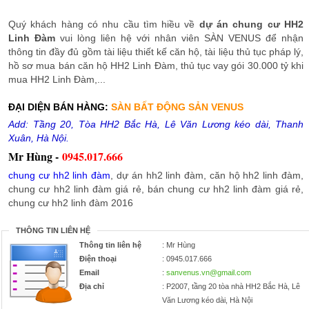
Quý khách hàng có nhu cầu tìm hiều về
dự án chung cư HH2
Linh Đàm
vui lòng liên hệ với nhân viên SÀN VENUS để nhận
thông tin đầy đủ gồm tài liệu thiết kế căn hộ, tài liệu thủ tục pháp lý,
hồ sơ mua bán căn hộ HH2 Linh Đàm, thủ tục vay gói 30.000 tỷ khi
mua HH2 Linh Đàm,...
ĐẠI DIỆN BÁN HÀNG:
SÀN BẤT ĐỘNG SẢN VENUS
Add: Tầng 20, Tòa HH2 Bắc Hà, Lê Văn Lương kéo dài, Thanh
Xuân, Hà Nội.
Mr Hùng -
0945.017.666
chung cư hh2 linh đàm
, dự án hh2 linh đàm, căn hộ hh2 linh đàm,
chung cư hh2 linh đàm giá rẻ, bán chung cư hh2 linh đàm giá rẻ,
chung cư hh2 linh đàm 2016
THÔNG TIN LIÊN HỆ
Thông tin liên hệ
: Mr Hùng
Điện thoại
: 0945.017.666
Email
:
sanvenus.vn@gmail.com
Địa chỉ
: P2007, tầng 20 tòa nhà HH2 Bắc Hà, Lê
Văn Lương kéo dài, Hà Nội