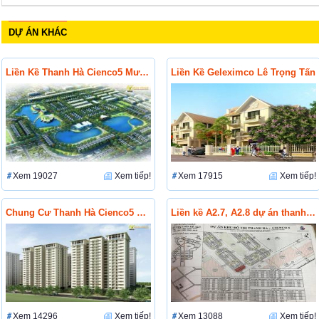
DỰ ÁN KHÁC
Liền Kề Thanh Hà Cienco5 Mường Thanh Hà Đông
Liền Kề Geleximco Lê Trọng Tấn
Xem 19027
Xem tiếp!
Xem 17915
Xem tiếp!
Chung Cư Thanh Hà Cienco5 Hà Đông
Liền kề A2.7, A2.8 dự án thanh hà Cienco5 Mường Thanh
Xem 14296
Xem tiếp!
Xem 13088
Xem tiếp!