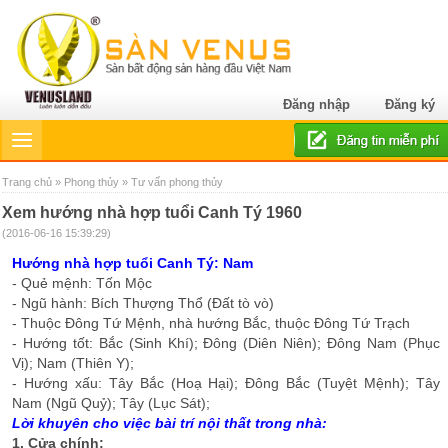
Đăng nhập
Đăng ký
Trang chủ
»
Phong thủy
» Tư vấn phong thủy
Xem hướng nhà hợp tuổi Canh Tý 1960
(2016-06-16 15:39:29)
Hướng nhà hợp tuổi Canh Tý: Nam
- Quẻ mệnh: Tốn Mộc
- Ngũ hành: Bích Thượng Thổ (Đất tò vò)
- Thuộc Đông Tứ Mệnh, nhà hướng Bắc, thuộc Đông Tứ Trạch
- Hướng tốt: Bắc (Sinh Khí); Đông (Diên Niên); Đông Nam (Phục
Vị); Nam (Thiên Y);
- Hướng xấu: Tây Bắc (Hoạ Hại); Đông Bắc (Tuyệt Mệnh); Tây
Nam (Ngũ Quỷ); Tây (Lục Sát);
Lời khuyên cho việc bài trí nội thất trong nhà:
1. Cửa chính: