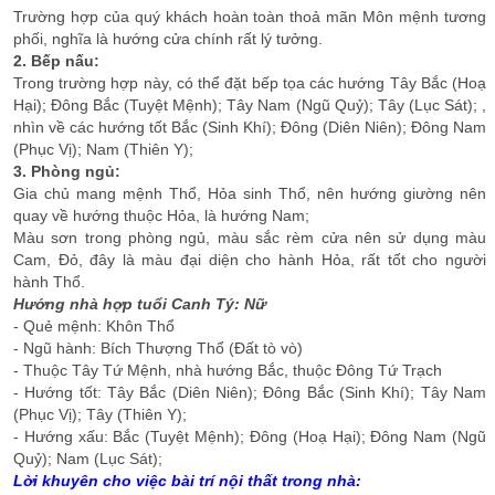
Trường hợp của quý khách hoàn toàn thoả mãn Môn mệnh tương
phối, nghĩa là hướng cửa chính rất lý tưởng.
2. Bếp nấu:
Trong trường hợp này, có thể đặt bếp tọa các hướng Tây Bắc (Hoạ
Hại); Đông Bắc (Tuyệt Mệnh); Tây Nam (Ngũ Quỷ); Tây (Lục Sát); ,
nhìn về các hướng tốt Bắc (Sinh Khí); Đông (Diên Niên); Đông Nam
(Phục Vị); Nam (Thiên Y);
3. Phòng ngủ:
Gia chủ mang mệnh Thổ, Hỏa sinh Thổ, nên hướng giường nên
quay về hướng thuộc Hỏa, là hướng Nam;
Màu sơn trong phòng ngủ, màu sắc rèm cửa nên sử dụng màu
Cam, Đỏ, đây là màu đại diện cho hành Hỏa, rất tốt cho người
hành Thổ.
Hướng nhà hợp tuổi Canh Tý: Nữ
- Quẻ mệnh: Khôn Thổ
- Ngũ hành: Bích Thượng Thổ (Đất tò vò)
- Thuộc Tây Tứ Mệnh, nhà hướng Bắc, thuộc Đông Tứ Trạch
- Hướng tốt: Tây Bắc (Diên Niên); Đông Bắc (Sinh Khí); Tây Nam
(Phục Vị); Tây (Thiên Y);
- Hướng xấu: Bắc (Tuyệt Mệnh); Đông (Hoạ Hại); Đông Nam (Ngũ
Quỷ); Nam (Lục Sát);
Lời khuyên cho việc bài trí nội thất trong nhà: