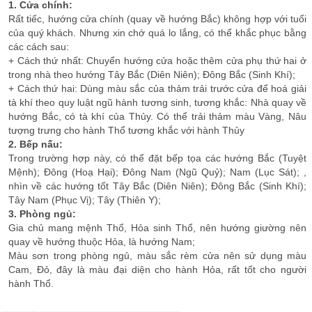
1. Cửa chính:
Rất tiếc, hướng cửa chính (quay về hướng Bắc) không hợp với tuổi
của quý khách. Nhưng xin chớ quá lo lắng, có thể khắc phục bằng
các cách sau:
+ Cách thứ nhất: Chuyển hướng cửa hoặc thêm cửa phụ thứ hai ở
trong nhà theo hướng Tây Bắc (Diên Niên); Đông Bắc (Sinh Khí);
+ Cách thứ hai: Dùng màu sắc của thảm trải trước cửa để hoá giải
tà khí theo quy luật ngũ hành tương sinh, tương khắc: Nhà quay về
hướng Bắc, có tà khí của Thủy. Có thể trải thảm màu Vàng, Nâu
tượng trưng cho hành Thổ tương khắc với hành Thủy
2. Bếp nấu:
Trong trường hợp này, có thể đặt bếp tọa các hướng Bắc (Tuyệt
Mệnh); Đông (Hoạ Hại); Đông Nam (Ngũ Quỷ); Nam (Lục Sát); ,
nhìn về các hướng tốt Tây Bắc (Diên Niên); Đông Bắc (Sinh Khí);
Tây Nam (Phục Vị); Tây (Thiên Y);
3. Phòng ngủ:
Gia chủ mang mệnh Thổ, Hỏa sinh Thổ, nên hướng giường nên
quay về hướng thuộc Hỏa, là hướng Nam;
Màu sơn trong phòng ngủ, màu sắc rèm cửa nên sử dụng màu
Cam, Đỏ, đây là màu đại diện cho hành Hỏa, rất tốt cho người
hành Thổ.