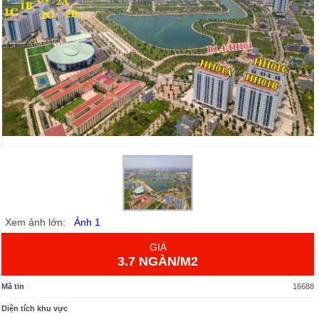
Xem ảnh lớn:
Ảnh 1
GIÁ
3.7 NGÀN/M2
Mã tin
16688
Diện tích khu vực