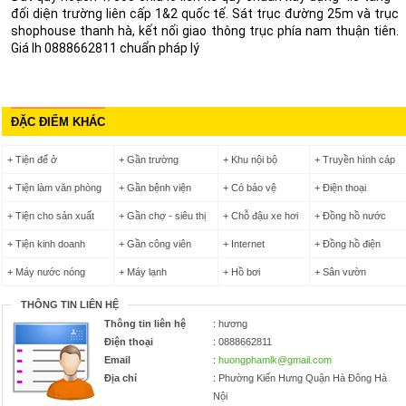
đối diện trường liên cấp 1&2 quốc tế. Sát trục đường 25m và trục
shophouse thanh hà, kết nối giao thông trục phía nam thuận tiên.
Giá lh 0888662811 chuẩn pháp lý
ĐẶC ĐIỂM KHÁC
+ Tiện để ở
+ Gần trường
+ Khu nội bộ
+ Truyền hình cáp
+ Tiện làm văn phòng
+ Gần bệnh viện
+ Có bảo vệ
+ Điện thoại
+ Tiện cho sản xuất
+ Gần chợ - siêu thị
+ Chỗ đậu xe hơi
+ Đồng hồ nước
+ Tiện kinh doanh
+ Gần công viên
+ Internet
+ Đồng hồ điện
+ Máy nước nóng
+ Máy lạnh
+ Hồ bơi
+ Sân vườn
THÔNG TIN LIÊN HỆ
Thông tin liên hệ
: hương
Điện thoại
: 0888662811
Email
:
huongphamlk@gmail.com
Địa chỉ
: Phường Kiến Hưng Quận Hà Đông Hà
Nội