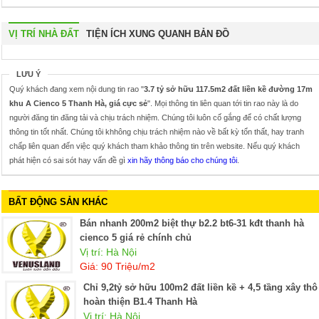
VỊ TRÍ NHÀ ĐẤT
TIỆN ÍCH XUNG QUANH BẢN ĐỒ
LƯU Ý
Quý khách đang xem nội dung tin rao "
3.7 tỷ sở hữu 117.5m2 đất liền kề đường 17m
khu A Cienco 5 Thanh Hà, giá cực sẻ
". Mọi thông tin liên quan tới tin rao này là do
người đăng tin đăng tải và chịu trách nhiệm. Chúng tôi luôn cố gắng để có chất lượng
thông tin tốt nhất. Chúng tôi khhông chịu trách nhiệm nào về bất kỳ tổn thất, hay tranh
chấp liên quan đến việc quý khách tham khảo thông tin trên website. Nếu quý khách
phát hiện có sai sót hay vấn đề gì
xin hãy thông báo cho chúng tôi
.
BẤT ĐỘNG SẢN KHÁC
Bán nhanh 200m2 biệt thự b2.2 bt6-31 kđt thanh hà
cienco 5 giá rẻ chính chủ
Vị trí: Hà Nội
Giá: 90 Triệu/m2
Chỉ 9,2tỷ sở hữu 100m2 đất liền kề + 4,5 tầng xây thô
hoàn thiện B1.4 Thanh Hà
Vị trí: Hà Nội