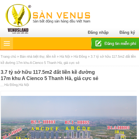
Đăng nhập
Đăng ký
Trang chủ
»
Bán nhà biệt thự, liền kề
»
Hà Nội
»
Hà Đông
» 3.7 tỷ sở hữu 117.5m2 đất liền
kề đường 17m khu A Cienco 5 Thanh Hà, giá cực sẻ
3.7 tỷ sở hữu 117.5m2 đất liền kề đường
17m khu A Cienco 5 Thanh Hà, giá cực sẻ
, , Hà Đông,Hà Nội