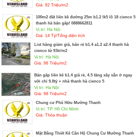
Giá: 92 Triệu/m2
100m2 đất liền kề đường 25m b1.2 lk5 lô 18 cienco 5
thanh hà bán gấp! 0888662811
Vị trí: Hà Nội
Giá: 14 Tỷ/Tổng diện tích
List hàng giảm giá, bán rẻ b1.4 a1.2 a2.4 thanh hà
cienco từ 93tr/m2
Vị trí: Hà Nội
Giá: 98 Triệu/m2
Bán gấp liền kề b1.4 giá rẻ, 4.5 tầng xây sẵn ở ngay
với chỉ 9.8tỷ + nhà thanh hà cienco 5
Vị trí: Hà Nội
Giá: 98 Triệu/m2
Chung cư Phú Hữu Mường Thanh
Vị trí: TP. Hồ Chí Minh
Giá: Thỏa thuận
Mặt Bằng Thiết Kế Căn Hộ Chung Cư Mường Thanh