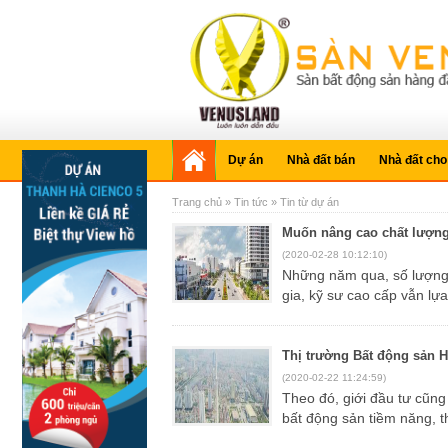
Dự án
Nhà đất bán
Nhà đất cho
Trang chủ
»
Tin tức
» Tin từ dự án
Muốn nâng cao chất lượn
(2020-02-28 10:12:10)
Những năm qua, số lượng các dự án bất động sản tại Bắc Ninh tăng khá nhanh, nhưng nhiều chuyên
gia, kỹ sư cao cấp vẫn lự
Thị trường Bất động sản 
(2020-02-22 11:24:59)
Theo đó, giới đầu tư cũng nhận định khu vực phía Tây, đặc biệt quận Hà Đông, vẫn đang là thị trường
bất động sản tiềm năng, t