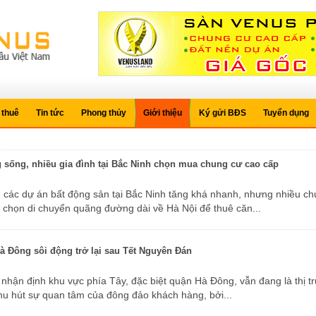
 thuê
Tin tức
Phong thủy
Giới thiệu
Ký gửi BĐS
Tuyển dụng
g sống, nhiều gia đình tại Bắc Ninh chọn mua chung cư cao cấp
a chọn di chuyển quãng đường dài về Hà Nội để thuê căn...
Hà Đông sôi động trở lại sau Tết Nguyên Đán
hu hút sự quan tâm của đông đảo khách hàng, bởi...