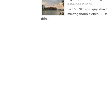
(2018-10-28 15:32:39)
Sàn VENUS gửi quý khách hàng tiến độ thi công xây dựng khối 5 tòa chung cư b2.1 hh02 thanh hà
mường thanh cienco 5. Đế
đến...