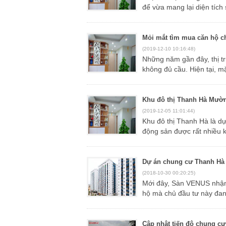
để vừa mang lại diện tích
Mỏi mắt tìm mua căn hộ ch
(2019-12-10 10:16:48)
Những năm gần đây, thị trường căn hộ giá trung bình từ 1,5 tỉ đồng trở lại vẫn trong tình trạng cung
không đủ cầu. Hiện tại, m
Khu đô thị Thanh Hà Mườ
(2019-12-05 11:01:44)
Khu đô thị Thanh Hà là dự án do tập đoàn Mường Thanh đầu tư xây dựng. Đây là một thương hiệu bất
động sản được rất nhiều k
Dự án chung cư Thanh Hà
(2018-10-30 00:20:25)
Mới đây, Sàn VENUS nhận được thông tin của Tập Đoàn Mường Thanh về tình hình PCCC tại các căn
hộ mà chủ đầu tư này đan
Cập nhật tiến độ chung 