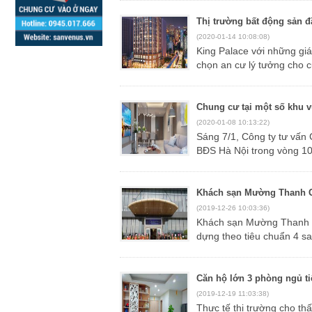
Thị trường bất động sản
(2020-01-14 10:08:08)
King Palace với những giá trị sống độc bản cùng chính sách bán hàng ưu đãi được đánh giá là lựa
chọn an cư lý tưởng cho c
Chung cư tại một số khu
(2020-01-08 10:13:22)
Sáng 7/1, Công ty tư vấn CBRE đã tổ chức họp báo thị trường BĐS quý 4/2019 và toàn cảnh thị trường
BĐS Hà Nội trong vòng 10
Khách sạn Mường Thanh G
(2019-12-26 10:03:36)
Khách sạn Mường Thanh Grand Bãi Cháy tọa lạc tại vị trí đắc địa của thành phố Hạ Long. Được xây
dựng theo tiêu chuẩn 4 sa
Căn hộ lớn 3 phòng ngủ t
(2019-12-19 11:03:38)
Thực tế thị trường cho thấy, ngày càng nhiều khách hàng có xu hướng lựa chọn căn hộ 3 phòng ngủ