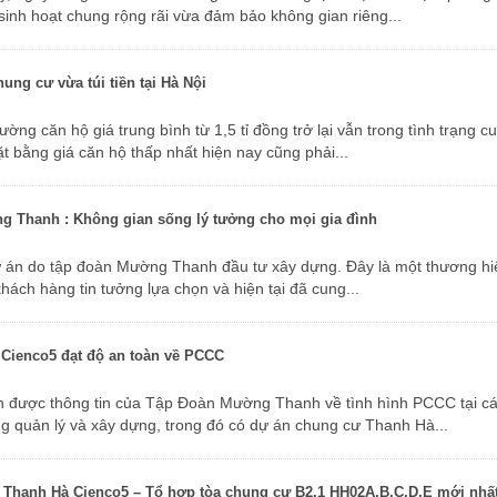
 sinh hoạt chung rộng rãi vừa đảm bảo không gian riêng...
ung cư vừa túi tiền tại Hà Nội
ặt bằng giá căn hộ thấp nhất hiện nay cũng phải...
ng Thanh : Không gian sống lý tưởng cho mọi gia đình
hách hàng tin tưởng lựa chọn và hiện tại đã cung...
 Cienco5 đạt độ an toàn về PCCC
g quản lý và xây dựng, trong đó có dự án chung cư Thanh Hà...
cư Thanh Hà Cienco5 – Tổ hợp tòa chung cư B2.1 HH02A,B,C,D,E mới nhất