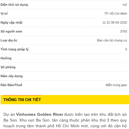
Diện tích sử dụng
m2
Vị trí
TP. Hồ Chí Minh
Ngày cập nhật
11:31 08-05-2020
Số người xem
3793
Loại địa ốc
Bán căn hộ chung cư
Tình trang pháp lý
0
Hướng
Số phòng
Năm xây dựng
Ráo Bán/Thuê
Miễn trung gian
THÔNG TIN CHI TIẾT
Dự án
Vinhomes Golden River
được kiến tạo trên khu đất lịch sử
Ba Son. Khu vực Ba Son, tân cảng thuộc phân khu thứ 3 theo quy
hoạch trung tâm thành phố Hồ Chí Minh mới, cùng với đó căn hộ