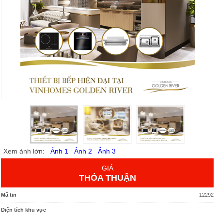
Xem ảnh lớn:
Ảnh 1
Ảnh 2
Ảnh 3
GIÁ
THỎA THUẬN
Mã tin
12292
Diện tích khu vực