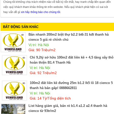
Chúng tôi khhông chịu trách nhiệm nào về bất kỳ tổn thất, hay tranh chấp liên quan đến
việc quý khách tham khảo thông tin trên website. Nếu quý khách phát hiện có sai sót
hay vấn đề gì
xin hãy thông báo cho chúng tôi
.
BẤT ĐỘNG SẢN KHÁC
Bán nhanh 200m2 biệt thự b2.2 bt6-31 kđt thanh hà
cienco 5 giá rẻ chính chủ
Vị trí: Hà Nội
Giá: 90 Triệu/m2
Chỉ 9,2tỷ sở hữu 100m2 đất liền kề + 4,5 tầng xây thô
hoàn thiện B1.4 Thanh Hà
Vị trí: Hà Nội
Giá: 92 Triệu/m2
100m2 đất liền kề đường 25m b1.2 lk5 lô 18 cienco 5
thanh hà bán gấp! 0888662811
Vị trí: Hà Nội
Giá: 14 Tỷ/Tổng diện tích
List hàng giảm giá, bán rẻ b1.4 a1.2 a2.4 thanh hà
cienco từ 93tr/m2