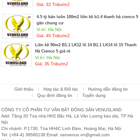
Giá: 32 Triệu/m2
4.5 tỷ bán luôn 100m2 liền kề b1.4 thanh hà cienco 5
gần chung cư
Vị trí: Hà Nội
Giá: 45 Triệu/m2
Liền kề 90m2 B1.1 LK12 lô 14 B1.1 LK14 lô 15 Thanh
Hà Cienco 5 giá rẻ
Vị trí: Hà Nội
Giá: 35 Triệu/m2
Giới thiệu
Hợp tác & Đối tác
Hướng dẫn đăng tin
Quy định đăng tin
Tuyển dụng
CÔNG TY CỔ PHẦN TƯ VẤN BẤT ĐỘNG SẢN VENUSLAND
Add: Tầng 20 Tòa nhà HH2 Bắc Hà, Lê Văn Lương kéo dài, TP Hà
Nội
Chi nhánh: P.1730, Tòa HH4C Linh Đàm, Hoàng Mai, Hà Nội
Tel: (+84-4) 38580138 Email: sanvenus.vn@gmail.com