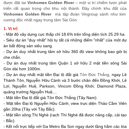
được đặt tai
Vinhomes Golden River
– một vị trí chiếm lược phát
triển rất quan trọng cho khu nội thành. Đây chính khu đất của
Vinhomes Golden River
mà tập đoàn Vingroup sánh như kim
cương độc nhất ngay trung tâm Sài Gòn.
1. Vị trí:
- Mật độ xây dựng cực thấp chỉ 18.6% trên tổng diện tích 25.29 ha.
- Siêu dự án "duy nhất" hội tụ tất cả những điểm "nhất" của một dự
án bất động sản siêu sang.
- Dự án duy nhất trung tâm sở hữu 360 độ view không bao giờ bị
che chắn.
- Dự án duy nhất trung tâm Quận 1 sở hữu 2 mặt tiền sông Sài
Gòn dài hơn 1000m.
- Dự án duy nhất mặt tiền Đại lộ đắt giá
Tôn Đức Thắng
, ngay Lê
Thánh Tôn, Nguyễn Hữu Cảnh và 3 bước chân đến Đồng Khởi, Lê
Lợi, Nguyễn Huệ, Parkson, Vincom Đồng Khởi, Diamond Plaza,
quảng trường Nguyễn Huệ,...
- Mặt tiền Đại lộ đắt giá Tôn Đức Thắng (Tây Nam).
- Mặt tiền Đại lộ Nguyễn Hữu Cảnh, view trực diện Thảo Cầm Viên
gần 20ha (Tây với Tây Bắc).
- Mặt tiền sông Thị Nghè (rạch Thì Nghè đã được nâng cấp, cải tạo
- Bắc).
- Kết nối trực tiếp với Ga Metro Ba Son ngay dưới tầng hầm các tòa