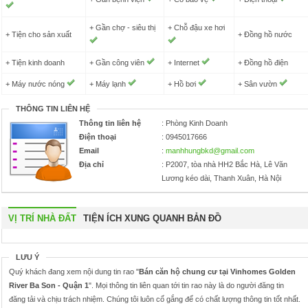
+ Gần chợ - siêu thị
+ Chỗ đậu xe hơi
+ Tiện cho sản xuất
+ Đồng hồ nước
+ Tiện kinh doanh
+ Gần công viên
+ Internet
+ Đồng hồ điện
+ Máy nước nóng
+ Máy lạnh
+ Hồ bơi
+ Sân vườn
THÔNG TIN LIÊN HỆ
Thông tin liên hệ
: Phòng Kinh Doanh
Điện thoại
: 0945017666
Email
:
manhhungbkd@gmail.com
Địa chỉ
: P2007, tòa nhà HH2 Bắc Hà, Lê Văn
Lương kéo dài, Thanh Xuân, Hà Nội
VỊ TRÍ NHÀ ĐẤT
TIỆN ÍCH XUNG QUANH BẢN ĐỒ
LƯU Ý
Quý khách đang xem nội dung tin rao "
Bán căn hộ chung cư tại Vinhomes Golden
River Ba Son - Quận 1
". Mọi thông tin liên quan tới tin rao này là do người đăng tin
đăng tải và chịu trách nhiệm. Chúng tôi luôn cố gắng để có chất lượng thông tin tốt nhất.