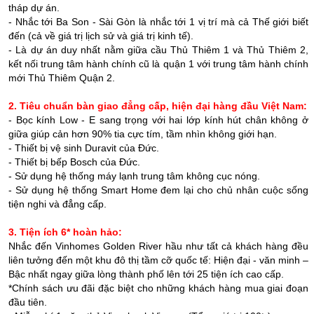
tháp dự án.
- Nhắc tới Ba Son - Sài Gòn là nhắc tới 1 vị trí mà cả Thế giới biết
đến (cả về giá trị lịch sử và giá trị kinh tế).
- Là dự án duy nhất nằm giữa cầu Thủ Thiêm 1 và Thủ Thiêm 2,
kết nối trung tâm hành chính cũ là quận 1 với trung tâm hành chính
mới Thủ Thiêm Quận 2.
2. Tiêu chuẩn bàn giao đẳng cấp, hiện đại hàng đầu Việt Nam:
- Bọc kính Low - E sang trọng với hai lớp kính hút chân không ở
giữa giúp cản hơn 90% tia cực tím, tầm nhìn không giới hạn.
- Thiết bị vệ sinh Duravit của Đức.
- Thiết bị bếp Bosch của Đức.
- Sử dụng hệ thống máy lạnh trung tâm không cục nóng.
- Sử dụng hệ thống Smart Home đem lại cho chủ nhân cuộc sống
tiện nghi và đẳng cấp.
3. Tiện ích 6* hoàn hảo:
Nhắc đến Vinhomes Golden River hầu như tất cả khách hàng đều
liên tưởng đến một khu đô thị tầm cỡ quốc tế: Hiện đại - văn minh –
Bậc nhất ngay giữa lòng thành phố lên tới 25 tiện ích cao cấp.
*Chính sách ưu đãi đặc biệt cho những khách hàng mua giai đoạn
đầu tiên.