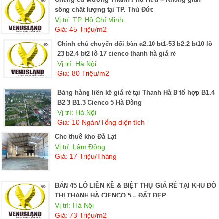
sống chất lượng tại TP. Thủ Đức
Vị trí: TP. Hồ Chí Minh
Giá: 45 Triệu/m2
chính chủ chuyển đổi bán a2.10 bt1-53 b2.2 bt10 lô
23 b2.4 bt2 lô 17 cienco thanh hà giá rẻ
Vị trí: Hà Nội
Giá: 80 Triệu/m2
Bảng hàng liền kề giá rẻ tại Thanh Hà B tổ hợp B1.4
B2.3 B1.3 Cienco 5 Hà Đông
Vị trí: Hà Nội
Giá: 10 Ngàn/Tổng diện tích
Cho thuê kho Đà Lạt
Vị trí: Lâm Đồng
Giá: 17 Triệu/Tháng
BÁN 45 LÔ LIỀN KỀ & BIỆT THỰ GIÁ RẺ TẠI KHU ĐÔ
THỊ THANH HÀ CIENCO 5 – ĐẤT ĐẸP
Vị trí: Hà Nội
Giá: 73 Triệu/m2