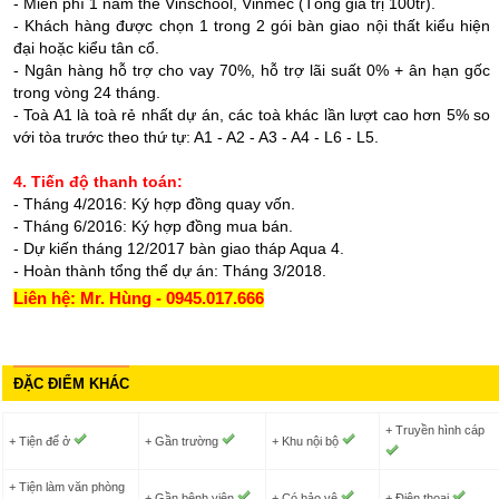
- Miễn phí 1 năm thẻ Vinschool, Vinmec (Tổng giá trị 100tr).
- Khách hàng được chọn 1 trong 2 gói bàn giao nội thất kiểu hiện
đại hoặc kiểu tân cổ.
- Ngân hàng hỗ trợ cho vay 70%, hỗ trợ lãi suất 0% + ân hạn gốc
trong vòng 24 tháng.
- Toà A1 là toà rẻ nhất dự án, các toà khác lần lượt cao hơn 5% so
với tòa trước theo thứ tự: A1 - A2 - A3 - A4 - L6 - L5.
4. Tiến độ thanh toán:
- Tháng 4/2016: Ký hợp đồng quay vốn.
- Tháng 6/2016: Ký hợp đồng mua bán.
- Dự kiến tháng 12/2017 bàn giao tháp Aqua 4.
- Hoàn thành tổng thể dự án: Tháng 3/2018.
Liên hệ: Mr. Hùng - 0945.017.666
ĐẶC ĐIỂM KHÁC
+ Truyền hình cáp
+ Tiện để ở
+ Gần trường
+ Khu nội bộ
+ Tiện làm văn phòng
+ Gần bệnh viện
+ Có bảo vệ
+ Điện thoại